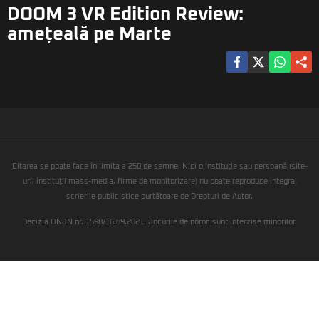
DOOM 3 VR Edition Review:
amețeală pe Marte
Citarea se poate face în limita a 250 de semne. Nici o instituţie sau persoană (site-
uri, instituţii mass-media, firme de monitorizare) nu poate reproduce integral
scrierile publicistice purtătoare de Drepturi de Autor.
Decizia ONJN nr. 1598/16.09.2021. Jocurile de noroc sunt interzise minorilor.