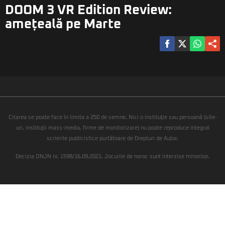
DOOM 3 VR Edition Review:
amețeală pe Marte
Citarea se poate face în limita a 250 de semne. Nici o instituţie sau persoană (site-
uri, instituţii mass-media, firme de monitorizare) nu poate reproduce integral
scrierile publicistice purtătoare de Drepturi de Autor.
Decizia ONJN nr. 1598/16.09.2021. Jocurile de noroc sunt interzise minorilor.