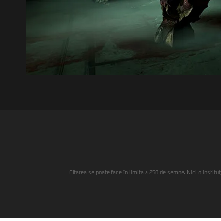
Citarea se poate face în limita a 250 de semne. Nici o instituţ