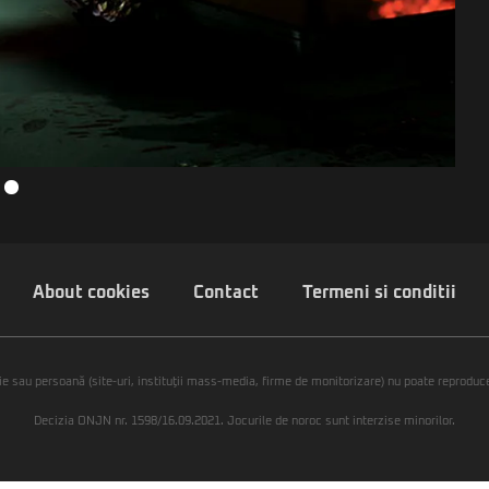
About cookies
Contact
Termeni si conditii
ie sau persoană (site-uri, instituţii mass-media, firme de monitorizare) nu poate reproduce 
Decizia ONJN nr. 1598/16.09.2021. Jocurile de noroc sunt interzise minorilor.