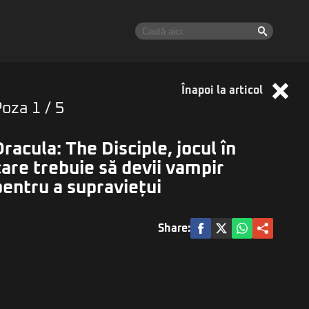
Înapoi la articol
Poza
1
/ 5
Dracula: The Disciple, jocul în
care trebuie să devii vampir
pentru a supraviețui
Share: