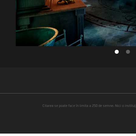
Citarea se poate face în limita a 250 de semne. Nici o instituţ