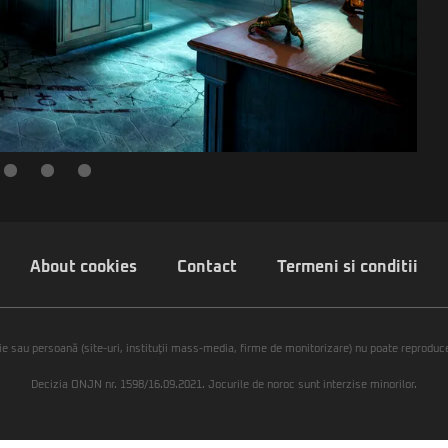
About cookies
Contact
Termeni si conditii
ie sau persoană (site-uri, instituţii mass-media, firme de monitorizare) nu poate reproduce 
Decizia ONJN nr. 1598/16.09.2021. Jocurile de noroc sunt interzise minorilor.