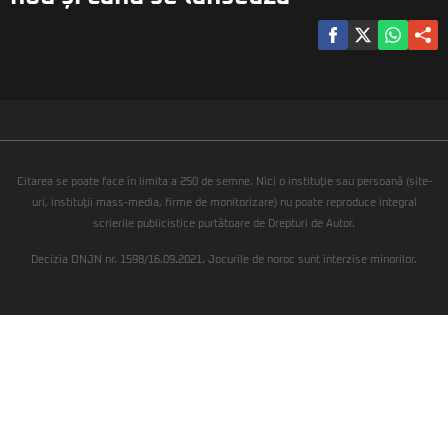
Citarea se poate face în limita a 250 de semne. Nici o instituţie sau persoană (site-
uri, instituţii mass-media, firme de monitorizare) nu poate reproduce integral
scrierile publicistice purtătoare de Drepturi de Autor.
Decizia ONJN nr. 1598/16.09.2021. Jocurile de noroc sunt interzise minorilor.