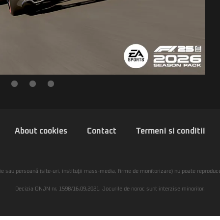
About cookies
Contact
Termeni si conditii
ie sau persoană (site-uri, instituţii mass-media, firme de monitorizare) nu poate reproduce 
Decizia ONJN nr. 1598/16.09.2021. Jocurile de noroc sunt interzise minorilor.