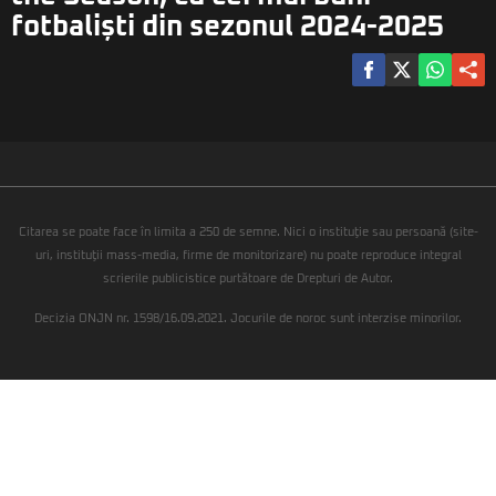
fotbaliști din sezonul 2024-2025
Citarea se poate face în limita a 250 de semne. Nici o instituţie sau persoană (site-
uri, instituţii mass-media, firme de monitorizare) nu poate reproduce integral
scrierile publicistice purtătoare de Drepturi de Autor.
Decizia ONJN nr. 1598/16.09.2021. Jocurile de noroc sunt interzise minorilor.