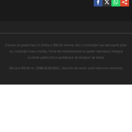
Citarea se poate face în limita a 250 de semne. Nici o instituţie sau persoană (site-
uri, instituţii mass-media, firme de monitorizare) nu poate reproduce integral
scrierile publicistice purtătoare de Drepturi de Autor.
Decizia ONJN nr. 1598/16.09.2021. Jocurile de noroc sunt interzise minorilor.