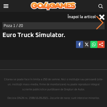
Înapoi la articol
Poza
1
/ 20
Euro Truck Simulator.
Citarea se poate face în limita a 250 de semne. Nici o instituţie sau persoană (site-
uri, instituţii mass-media, firme de monitorizare) nu poate reproduce integral
scrierile publicistice purtătoare de Drepturi de Autor.
Decizia ONJN nr. 1598/16.09.2021. Jocurile de noroc sunt interzise minorilor.