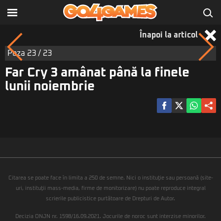
Înapoi la articol
Poza
23
/ 23
Far Cry 3 amânat până la finele
lunii noiembrie
Citarea se poate face în limita a 250 de semne. Nici o instituţie sau persoană (site-
uri, instituţii mass-media, firme de monitorizare) nu poate reproduce integral
scrierile publicistice purtătoare de Drepturi de Autor.
Decizia ONJN nr. 1598/16.09.2021. Jocurile de noroc sunt interzise minorilor.