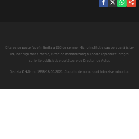
Citarea se poate face în limita a 250 de semne. Nici o instituţie sau persoană (site-
uri, instituţii mass-media, firme de monitorizare) nu poate reproduce integral
scrierile publicistice purtătoare de Drepturi de Autor.
Decizia ONJN nr. 1598/16.09.2021. Jocurile de noroc sunt interzise minorilor.