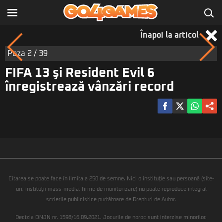
Înapoi la articol
Poza
2
/ 39
FIFA 13 şi Resident Evil 6
înregistrează vânzări record
Citarea se poate face în limita a 250 de semne. Nici o instituţie sau persoană (site-
uri, instituţii mass-media, firme de monitorizare) nu poate reproduce integral
scrierile publicistice purtătoare de Drepturi de Autor.
Decizia ONJN nr. 1598/16.09.2021. Jocurile de noroc sunt interzise minorilor.