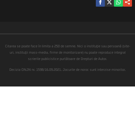
Citarea se poate face în limita a 250 de semne. Nici o instituţie sau persoană (site-
uri, instituţii mass-media, firme de monitorizare) nu poate reproduce integral
scrierile publicistice purtătoare de Drepturi de Autor.
Decizia ONJN nr. 1598/16.09.2021. Jocurile de noroc sunt interzise minorilor.