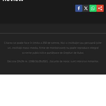
Citarea se poate face în limita a 250 de semne. Nici o instituţie sau persoană (site-
uri, instituţii mass-media, firme de monitorizare) nu poate reproduce integral
scrierile publicistice purtătoare de Drepturi de Autor.
Decizia ONJN nr. 1598/16.09.2021. Jocurile de noroc sunt interzise minorilor.