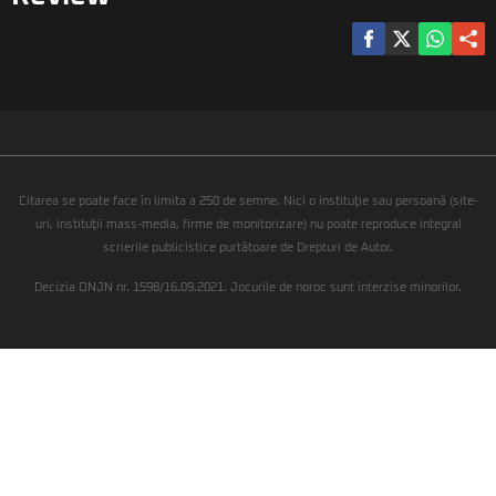
Citarea se poate face în limita a 250 de semne. Nici o instituţie sau persoană (site-
uri, instituţii mass-media, firme de monitorizare) nu poate reproduce integral
scrierile publicistice purtătoare de Drepturi de Autor.
Decizia ONJN nr. 1598/16.09.2021. Jocurile de noroc sunt interzise minorilor.