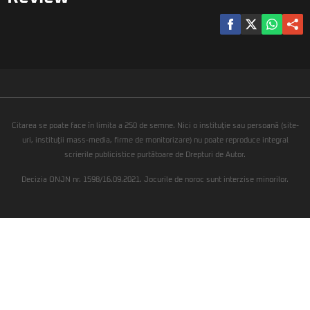
Citarea se poate face în limita a 250 de semne. Nici o instituţie sau persoană (site-
uri, instituţii mass-media, firme de monitorizare) nu poate reproduce integral
scrierile publicistice purtătoare de Drepturi de Autor.
Decizia ONJN nr. 1598/16.09.2021. Jocurile de noroc sunt interzise minorilor.