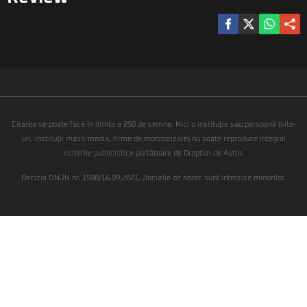
Citarea se poate face în limita a 250 de semne. Nici o instituţie sau persoană (site-
uri, instituţii mass-media, firme de monitorizare) nu poate reproduce integral
scrierile publicistice purtătoare de Drepturi de Autor.
Decizia ONJN nr. 1598/16.09.2021. Jocurile de noroc sunt interzise minorilor.