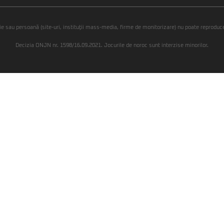
ie sau persoană (site-uri, instituţii mass-media, firme de monitorizare) nu poate reproduce 
Decizia ONJN nr. 1598/16.09.2021. Jocurile de noroc sunt interzise minorilor.