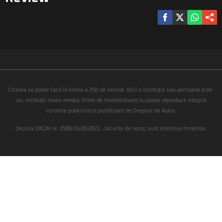
Citarea se poate face în limita a 250 de semne. Nici o instituţie sau persoană (site-
uri, instituţii mass-media, firme de monitorizare) nu poate reproduce integral
scrierile publicistice purtătoare de Drepturi de Autor.
Decizia ONJN nr. 1598/16.09.2021. Jocurile de noroc sunt interzise minorilor.