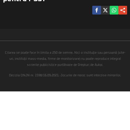
Citarea se poate face în limita a 250 de semne. Nici o instituţie sau persoană (site-
uri, instituţii mass-media, firme de monitorizare) nu poate reproduce integral
scrierile publicistice purtătoare de Drepturi de Autor.
Decizia ONJN nr. 1598/16.09.2021. Jocurile de noroc sunt interzise minorilor.