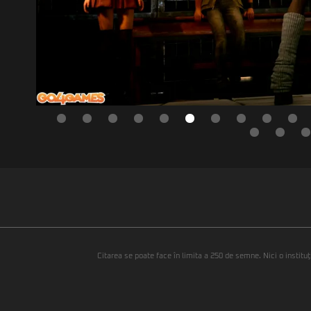
Citarea se poate face în limita a 250 de semne. Nici o instituţ