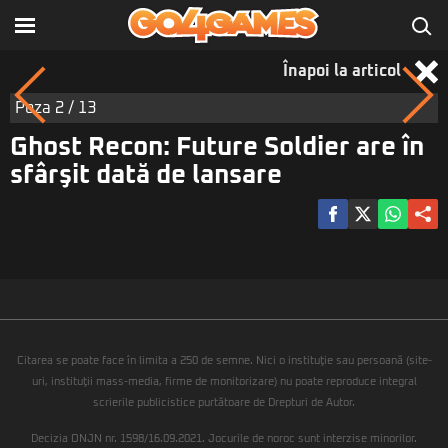
Înapoi la articol
Poza
2
/ 13
Ghost Recon: Future Soldier are în
sfârşit dată de lansare
Citarea se poate face în limita a 250 de semne. Nici o instituţie sau persoană (site-
uri, instituţii mass-media, firme de monitorizare) nu poate reproduce integral
scrierile publicistice purtătoare de Drepturi de Autor.
Decizia ONJN nr. 1598/16.09.2021. Jocurile de noroc sunt interzise minorilor.