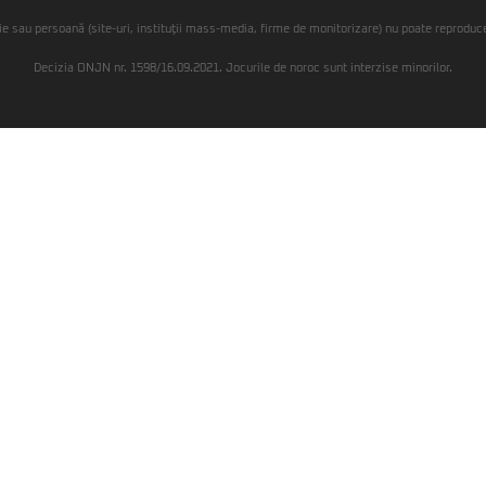
ie sau persoană (site-uri, instituţii mass-media, firme de monitorizare) nu poate reproduce 
Decizia ONJN nr. 1598/16.09.2021. Jocurile de noroc sunt interzise minorilor.