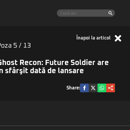
Înapoi la articol
Poza
5
/ 13
Ghost Recon: Future Soldier are
în sfârşit dată de lansare
Share: