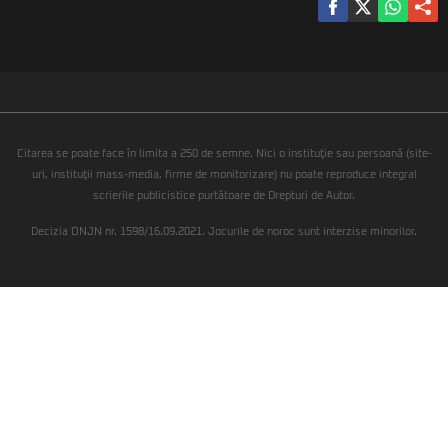
Citarea se poate face în limita a 250 de semne. Nici o instituţie sau persoană (site-
uri, instituţii mass-media, firme de monitorizare) nu poate reproduce integral
scrierile publicistice purtătoare de Drepturi de Autor.
Decizia ONJN nr. 1598/16.09.2021. Jocurile de noroc sunt interzise minorilor.