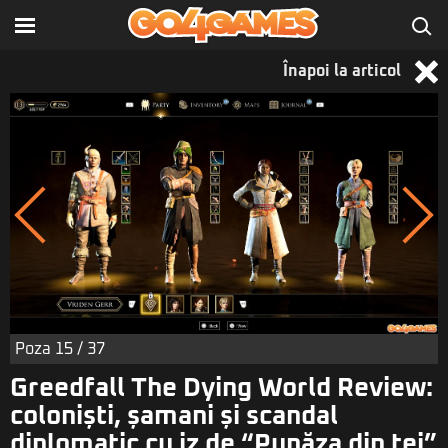
Înapoi la articol
Poza
15
/ 37
Greedfall The Dying World Review:
coloniști, șamani și scandal
diplomatic cu iz de “Pupăza din tei”