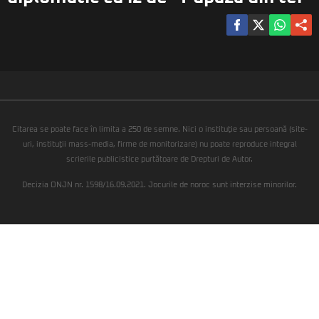
Citarea se poate face în limita a 250 de semne. Nici o instituţie sau persoană (site-
uri, instituţii mass-media, firme de monitorizare) nu poate reproduce integral
scrierile publicistice purtătoare de Drepturi de Autor.
Decizia ONJN nr. 1598/16.09.2021. Jocurile de noroc sunt interzise minorilor.