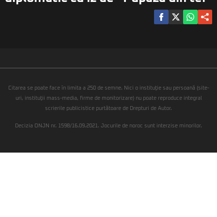
Citarea se poate face în limita a 250 de semne. Nici o instituţie sau persoană (site-
uri, instituţii mass-media, firme de monitorizare) nu poate reproduce integral
scrierile publicistice purtătoare de Drepturi de Autor.
Decizia ONJN nr. 1598/16.09.2021. Jocurile de noroc sunt interzise minorilor.