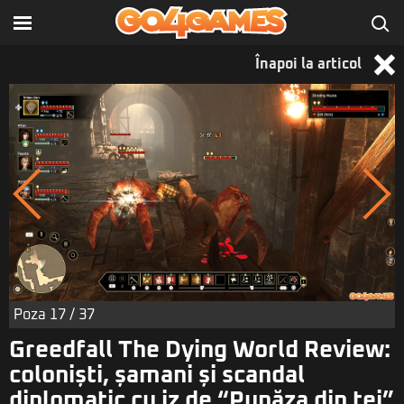
Înapoi la articol
Poza
17
/ 37
Greedfall The Dying World Review:
coloniști, șamani și scandal
diplomatic cu iz de “Pupăza din tei”