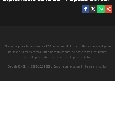
Citarea se poate face în limita a 250 de semne. Nici o instituţie sau persoană (site-
uri, instituţii mass-media, firme de monitorizare) nu poate reproduce integral
scrierile publicistice purtătoare de Drepturi de Autor.
Decizia ONJN nr. 1598/16.09.2021. Jocurile de noroc sunt interzise minorilor.