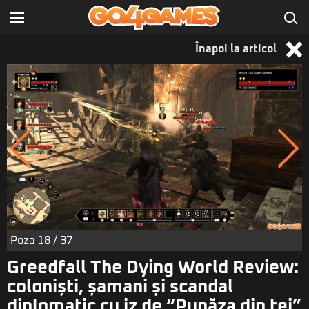
Înapoi la articol
Poza
18
/ 37
Greedfall The Dying World Review:
coloniști, șamani și scandal
diplomatic cu iz de “Pupăza din tei”