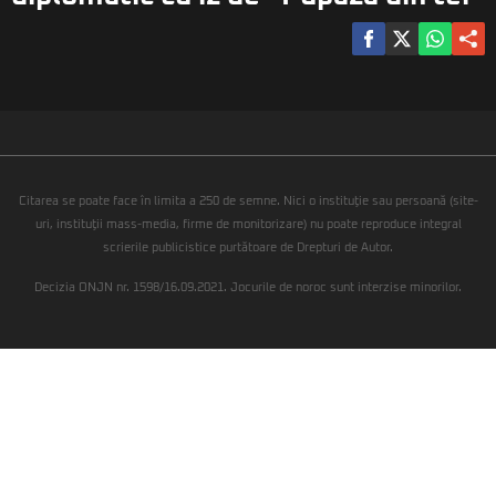
Citarea se poate face în limita a 250 de semne. Nici o instituţie sau persoană (site-
uri, instituţii mass-media, firme de monitorizare) nu poate reproduce integral
scrierile publicistice purtătoare de Drepturi de Autor.
Decizia ONJN nr. 1598/16.09.2021. Jocurile de noroc sunt interzise minorilor.