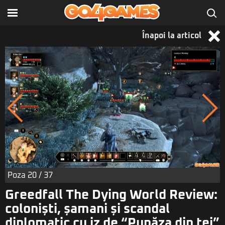
Înapoi la articol
Poza
20
/ 37
Greedfall The Dying World Review:
coloniști, șamani și scandal
diplomatic cu iz de “Pupăza din tei”