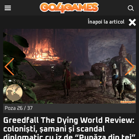
Înapoi la articol
Poza
26
/ 37
Greedfall The Dying World Review:
coloniști, șamani și scandal
diplomatic cu iz de “Pupăza din tei”