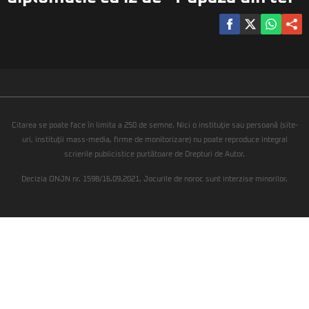
Citarea se poate face în limita a 250 de semne. Nici o instituţie sau persoană (site-
uri, instituţii mass-media, firme de monitorizare) nu poate reproduce integral
scrierile publicistice purtătoare de Drepturi de Autor.
Decizia ONJN nr. 1598/16.09.2021. Jocurile de noroc sunt interzise minorilor.