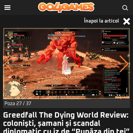
Înapoi la articol
Poza
27
/ 37
Greedfall The Dying World Review:
coloniști, șamani și scandal
diplomatic cu iz de “Pupăza din tei”