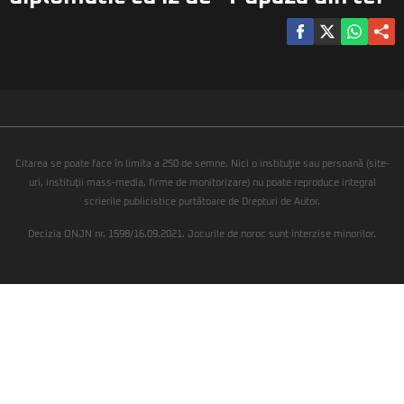
Citarea se poate face în limita a 250 de semne. Nici o instituţie sau persoană (site-
uri, instituţii mass-media, firme de monitorizare) nu poate reproduce integral
scrierile publicistice purtătoare de Drepturi de Autor.
Decizia ONJN nr. 1598/16.09.2021. Jocurile de noroc sunt interzise minorilor.