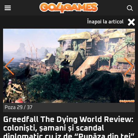
Înapoi la articol
Poza
29
/ 37
Greedfall The Dying World Review:
coloniști, șamani și scandal
diplomatic cu iz de “Pupăza din tei”