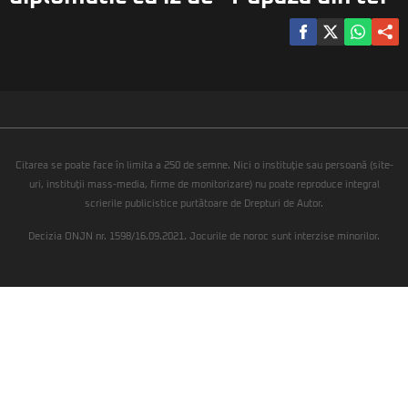
Citarea se poate face în limita a 250 de semne. Nici o instituţie sau persoană (site-
uri, instituţii mass-media, firme de monitorizare) nu poate reproduce integral
scrierile publicistice purtătoare de Drepturi de Autor.
Decizia ONJN nr. 1598/16.09.2021. Jocurile de noroc sunt interzise minorilor.