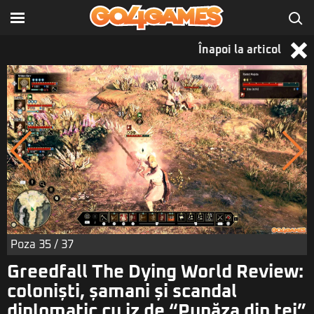
Înapoi la articol
Poza
35
/ 37
Greedfall The Dying World Review:
coloniști, șamani și scandal
diplomatic cu iz de “Pupăza din tei”