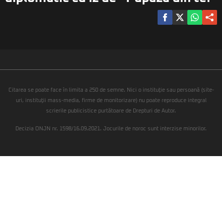
Citarea se poate face în limita a 250 de semne. Nici o instituţie sau persoană (site-
uri, instituţii mass-media, firme de monitorizare) nu poate reproduce integral
scrierile publicistice purtătoare de Drepturi de Autor.
Decizia ONJN nr. 1598/16.09.2021. Jocurile de noroc sunt interzise minorilor.