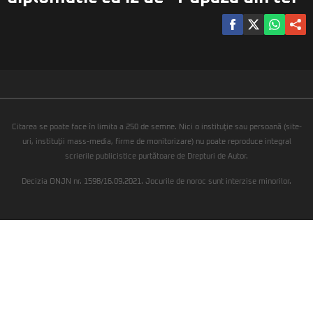
Citarea se poate face în limita a 250 de semne. Nici o instituţie sau persoană (site-
uri, instituţii mass-media, firme de monitorizare) nu poate reproduce integral
scrierile publicistice purtătoare de Drepturi de Autor.
Decizia ONJN nr. 1598/16.09.2021. Jocurile de noroc sunt interzise minorilor.