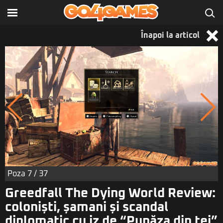
Înapoi la articol
Poza
7
/ 37
Greedfall The Dying World Review:
coloniști, șamani și scandal
diplomatic cu iz de “Pupăza din tei”