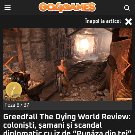
Înapoi la articol
Poza
8
/ 37
Greedfall The Dying World Review:
coloniști, șamani și scandal
diplomatic cu iz de “Pupăza din tei”