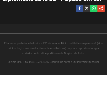
Citarea se poate face în limita a 250 de semne. Nici o instituţie sau persoană (site-
uri, instituţii mass-media, firme de monitorizare) nu poate reproduce integral
scrierile publicistice purtătoare de Drepturi de Autor.
Decizia ONJN nr. 1598/16.09.2021. Jocurile de noroc sunt interzise minorilor.