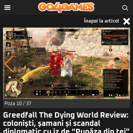
Înapoi la articol
Poza
10
/ 37
Greedfall The Dying World Review:
coloniști, șamani și scandal
diplomatic cu iz de “Pupăza din tei”