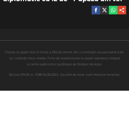
Citarea se poate face în limita a 250 de semne. Nici o instituţie sau persoană (site-
uri, instituţii mass-media, firme de monitorizare) nu poate reproduce integral
scrierile publicistice purtătoare de Drepturi de Autor.
Decizia ONJN nr. 1598/16.09.2021. Jocurile de noroc sunt interzise minorilor.