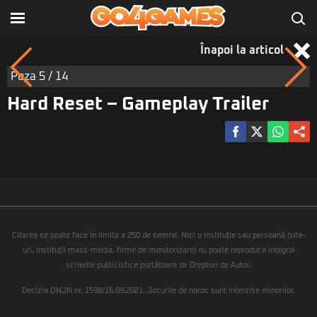
Înapoi la articol
Poza
5
/ 14
Hard Reset – Gameplay Trailer
Citarea se poate face în limita a 250 de semne. Nici o instituţie sau persoană (site-
uri, instituţii mass-media, firme de monitorizare) nu poate reproduce integral
scrierile publicistice purtătoare de Drepturi de Autor.
Decizia ONJN nr. 1598/16.09.2021. Jocurile de noroc sunt interzise minorilor.