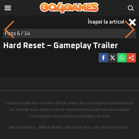
Înapoi la articol
Poza
6
/ 14
Hard Reset – Gameplay Trailer
Citarea se poate face în limita a 250 de semne. Nici o instituţie sau persoană (site-
uri, instituţii mass-media, firme de monitorizare) nu poate reproduce integral
scrierile publicistice purtătoare de Drepturi de Autor.
Decizia ONJN nr. 1598/16.09.2021. Jocurile de noroc sunt interzise minorilor.