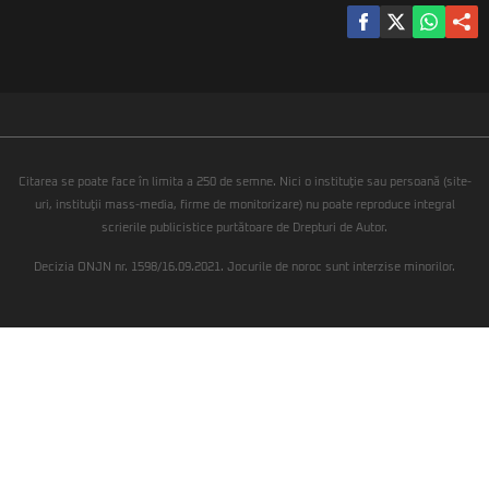
Citarea se poate face în limita a 250 de semne. Nici o instituţie sau persoană (site-
uri, instituţii mass-media, firme de monitorizare) nu poate reproduce integral
scrierile publicistice purtătoare de Drepturi de Autor.
Decizia ONJN nr. 1598/16.09.2021. Jocurile de noroc sunt interzise minorilor.