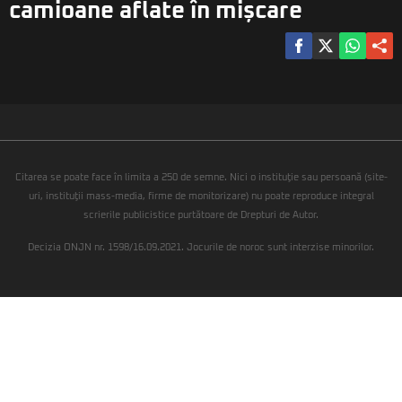
camioane aflate în mișcare
Citarea se poate face în limita a 250 de semne. Nici o instituţie sau persoană (site-
uri, instituţii mass-media, firme de monitorizare) nu poate reproduce integral
scrierile publicistice purtătoare de Drepturi de Autor.
Decizia ONJN nr. 1598/16.09.2021. Jocurile de noroc sunt interzise minorilor.