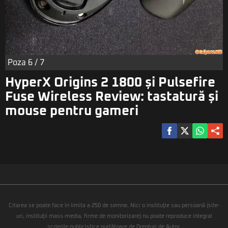
Poza
6
/ 7
HyperX Origins 2 1800 și Pulsefire
Fuse Wireless Review: tastatură și
mouse pentru gameri
Citarea se poate face în limita a 250 de semne. Nici o instituţie sau persoană (site-
uri, instituţii mass-media, firme de monitorizare) nu poate reproduce integral
scrierile publicistice purtătoare de Drepturi de Autor.