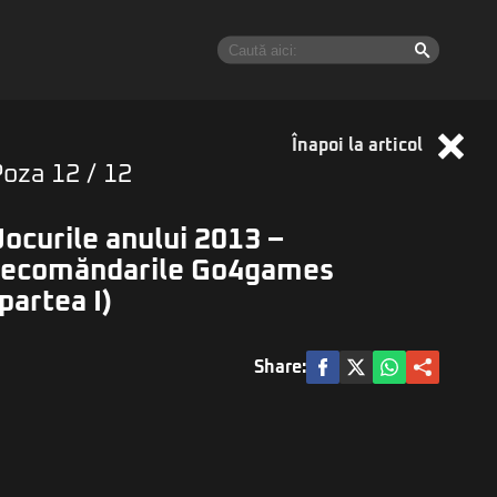
Înapoi la articol
Poza
12
/ 12
Jocurile anului 2013 –
recomăndarile Go4games
(partea I)
Share: