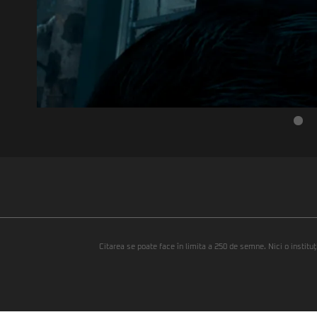
Citarea se poate face în limita a 250 de semne. Nici o instituţ