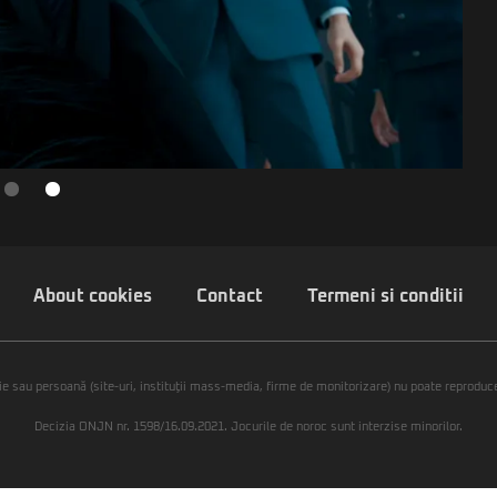
About cookies
Contact
Termeni si conditii
ie sau persoană (site-uri, instituţii mass-media, firme de monitorizare) nu poate reproduce 
Decizia ONJN nr. 1598/16.09.2021. Jocurile de noroc sunt interzise minorilor.