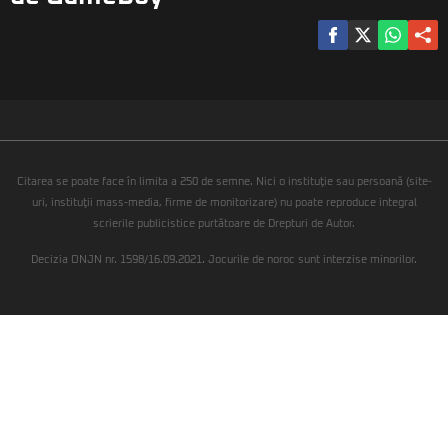
Citarea se poate face în limita a 250 de semne. Nici o instituţie sau persoană (site-
uri, instituţii mass-media, firme de monitorizare) nu poate reproduce integral
scrierile publicistice purtătoare de Drepturi de Autor.
Decizia ONJN nr. 1598/16.09.2021. Jocurile de noroc sunt interzise minorilor.