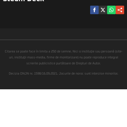
Citarea se poate face în limita a 250 de semne. Nici o instituţie sau persoană (site-
uri, instituţii mass-media, firme de monitorizare) nu poate reproduce integral
scrierile publicistice purtătoare de Drepturi de Autor.
Decizia ONJN nr. 1598/16.09.2021. Jocurile de noroc sunt interzise minorilor.