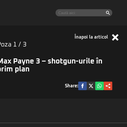
Înapoi la articol
Poza
1
/ 3
Max Payne 3 – shotgun-urile în
prim plan
Share: