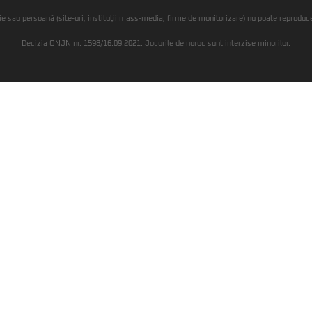
ie sau persoană (site-uri, instituţii mass-media, firme de monitorizare) nu poate reproduce 
Decizia ONJN nr. 1598/16.09.2021. Jocurile de noroc sunt interzise minorilor.