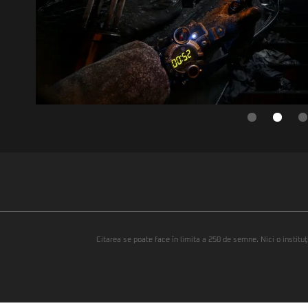
Citarea se poate face în limita a 250 de semne. Nici o instituţ