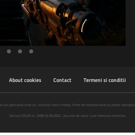
About cookies
Contact
Termeni si conditii
ie sau persoană (site-uri, instituţii mass-media, firme de monitorizare) nu poate reproduce 
Decizia ONJN nr. 1598/16.09.2021. Jocurile de noroc sunt interzise minorilor.