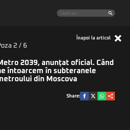
Înapoi la articol
Poza
2
/ 6
Metro 2039, anunțat oficial. Când
ne întoarcem în subteranele
metroului din Moscova
Share: