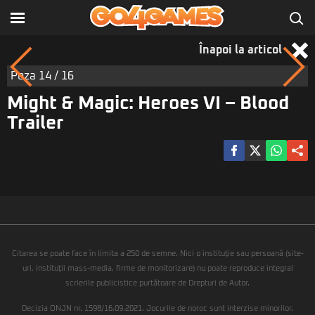
Înapoi la articol
Poza
14
/ 16
Might & Magic: Heroes VI – Blood
Trailer
Citarea se poate face în limita a 250 de semne. Nici o instituţie sau persoană (site-
uri, instituţii mass-media, firme de monitorizare) nu poate reproduce integral
scrierile publicistice purtătoare de Drepturi de Autor.
Decizia ONJN nr. 1598/16.09.2021. Jocurile de noroc sunt interzise minorilor.