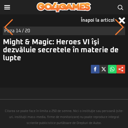
Înapoi la articol
Poza
14
/ 20
Might & Magic: Heroes VI îşi
dezvăluie secretele în materie de
lupte
Citarea se poate face în limita a 250 de semne. Nici o instituţie sau persoană (site-
uri, instituţii mass-media, firme de monitorizare) nu poate reproduce integral
scrierile publicistice purtătoare de Drepturi de Autor.