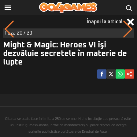
Înapoi la articol
Poza
20
/ 20
Might & Magic: Heroes VI îşi
dezvăluie secretele în materie de
lupte
Citarea se poate face în limita a 250 de semne. Nici o instituţie sau persoană (site-
uri, instituţii mass-media, firme de monitorizare) nu poate reproduce integral
scrierile publicistice purtătoare de Drepturi de Autor.