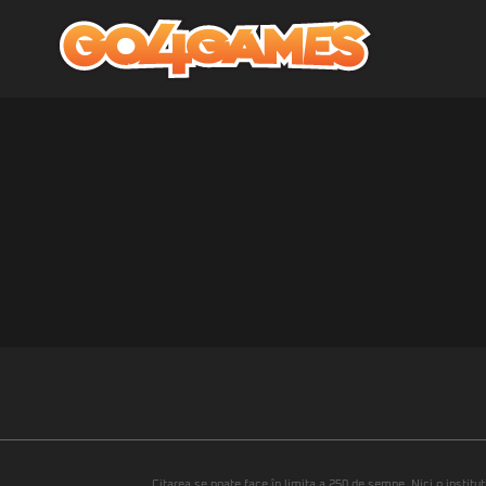
Citarea se poate face în limita a 250 de semne. Nici o instituţ