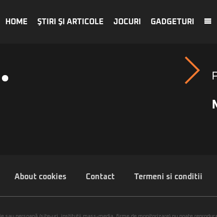
HOME
ŞTIRI ŞI ARTICOLE
JOCURI
GADGETURI
About cookies
Contact
Termeni si conditii
ie sau persoană (site-uri, instituţii mass-media, firme de monitorizare) nu poate reproduce 