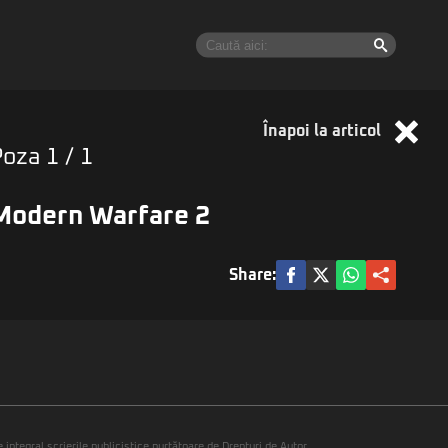
Înapoi la articol
Poza
1
/ 1
Modern Warfare 2
Share:
integral scrierile publicistice purtătoare de Drepturi de Autor.